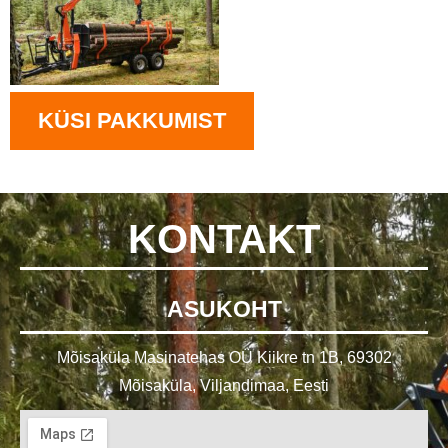
KÜSI PAKKUMIST
KONTAKT
ASUKOHT
Mõisaküla Masinatehas OÜ Kiikre tn 1B, 69302
Mõisaküla, Viljandimaa, Eesti