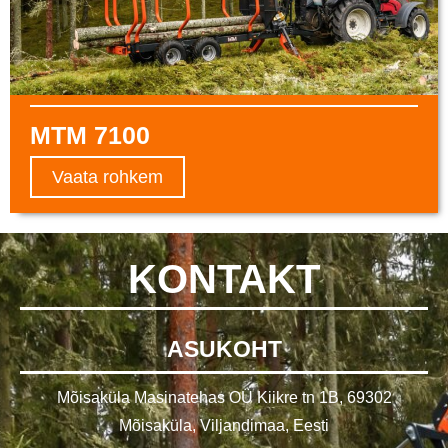
MTM 7100
Vaata rohkem
KONTAKT
ASUKOHT
Mõisaküla Masinatehas OÜ Kiikre tn 1B, 69302
Mõisaküla, Viljandimaa, Eesti