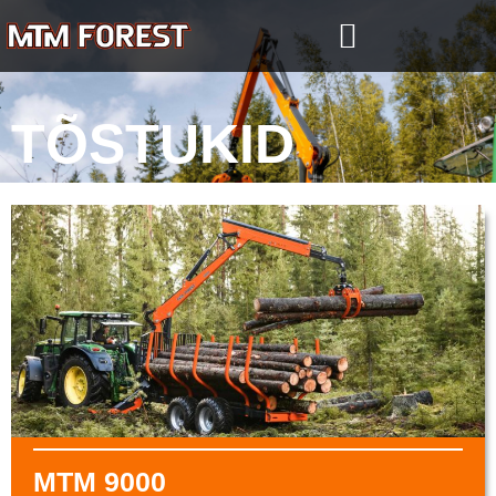
Skip
to
content
TÕSTUKID
MTM 9000