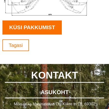
KÜSI PAKKUMIST
Tagasi
KONTAKT
ASUKOHT
Mõisaküla Masinatehas OÜ Kiikre tn 1B, 69302