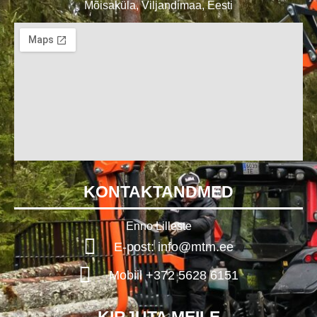
Mõisaküla, Viljandimaa, Eesti
KONTAKTANDMED
Enno Lilleste
E-post: info@mtm.ee
Mobiil +372 5628 6151