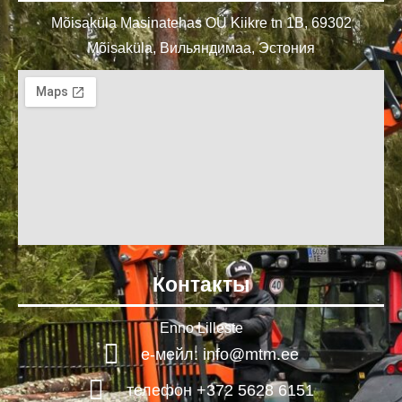
Mõisaküla Masinatehas OÜ Kiikre tn 1B, 69302
Mõisaküla, Вильяндимаа, Эстония
Контакты
Enno Lilleste
е-мейл: info@mtm.ee
телефон +372 5628 6151