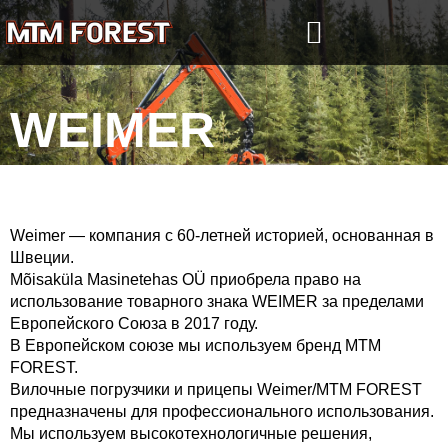
Перейти
к
содержимому
WEIMER
Weimer — компания с 60-летней историей, основанная в
Швеции.
Mõisaküla Masinetehas OÜ приобрела право на
использование товарного знака WEIMER за пределами
Европейского Союза в 2017 году.
В Европейском союзе мы используем бренд MTM
FOREST.
Вилочные погрузчики и прицепы Weimer/MTM FOREST
предназначены для профессионального использования.
Мы используем высокотехнологичные решения,