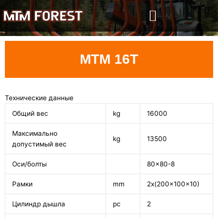
Перейти
к
содержимому
MTM 16T
Технические данные
Общий вес
kg
16000
Максимально
kg
13500
допустимый вес
Оси/болты
80x80-8
Рамки
mm
2x(200x100x10)
Цилиндр дышла
pc
2