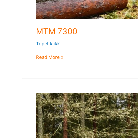
MTM 7300
Topeltklikk
Read More »
MTM
7100