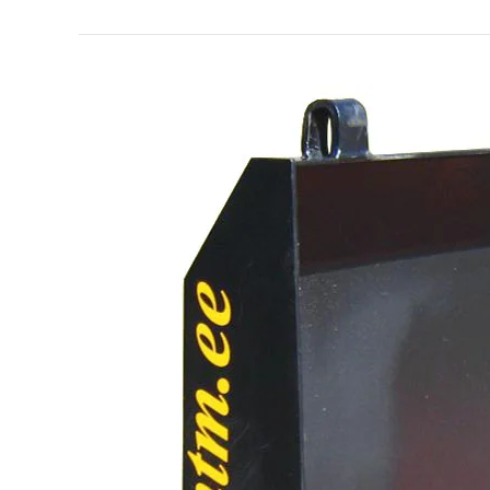
Skābbarības
dakšas