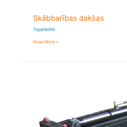
Skābbarības dakšas
Topeltklikk
Read More »
Skābbarības
greifers