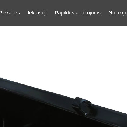
Piekabes
Iekrāvēji
Papildus aprīkojums​
No uzņ