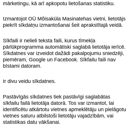
mārketingu, kā arī apkopotu lietošanas statistiku.
Izmantojot OÜ Mõisaküla Masinatehas vietni, lietotājs
piekrīt sīkdatņu izmantošanai šeit aprakstītajā veidā.
Sīkfaili ir nelieli teksta faili, kurus tīmekļa
pārlūkprogramma automātiski saglabā lietotāja ierīcē.
Sīkdatnes var izveidot dažādi pakalpojumu sniedzēji,
piemēram, Google un Facebook. Sīkfailu faili nav
bīstami datoram.
Ir divu veidu sīkdatnes.
Pastāvīgās sīkdatnes tiek pastāvīgi saglabātas
sīkfailu failā lietotāja datorā. Tos var izmantot, lai
identificētu atkārtotu vietnes apmeklētāju un pielāgotu
vietnes saturu atbilstoši lietotāju vajadzībām, vai
statistikas datu vākšanai.