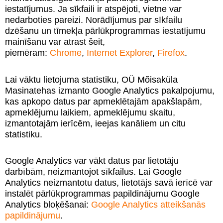
iestatījumus. Ja sīkfaili ir atspējoti, vietne var
nedarboties pareizi. Norādījumus par sīkfailu
dzēšanu un tīmekļa pārlūkprogrammas iestatījumu
mainīšanu var atrast šeit,
piemēram:
Chrome
,
Internet Explorer
,
Firefox
.
Lai vāktu lietojuma statistiku, OÜ Mõisaküla
Masinatehas izmanto Google Analytics pakalpojumu,
kas apkopo datus par apmeklētajām apakšlapām,
apmeklējumu laikiem, apmeklējumu skaitu,
izmantotajām ierīcēm, ieejas kanāliem un citu
statistiku.
Google Analytics var vākt datus par lietotāju
darbībām, neizmantojot sīkfailus. Lai Google
Analytics neizmantotu datus, lietotājs savā ierīcē var
instalēt pārlūkprogrammas papildinājumu Google
Analytics bloķēšanai:
Google Analytics atteikšanās
papildinājumu
.