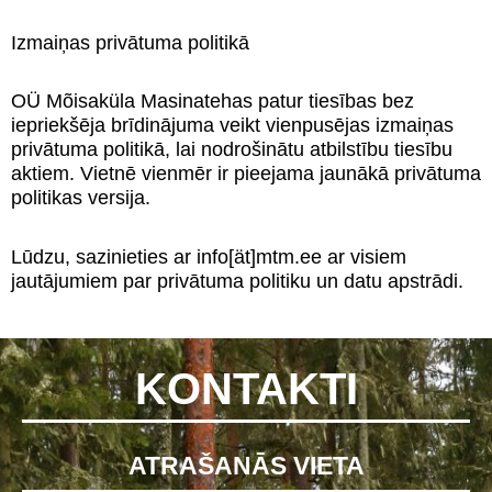
Izmaiņas privātuma politikā
OÜ Mõisaküla Masinatehas patur tiesības bez
iepriekšēja brīdinājuma veikt vienpusējas izmaiņas
privātuma politikā, lai nodrošinātu atbilstību tiesību
aktiem. Vietnē vienmēr ir pieejama jaunākā privātuma
politikas versija.
Lūdzu, sazinieties ar info[ät]mtm.ee ar visiem
jautājumiem par privātuma politiku un datu apstrādi.
KONTAKTI
ATRAŠANĀS VIETA