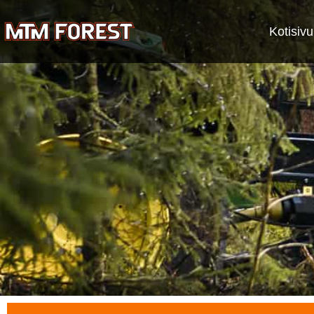
Siirry
sisältöön
Kotisivu