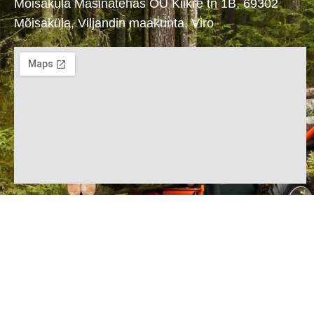
Mõisaküla Masinatehas OÜ Kiikre tn 1B, 69302
Mõisaküla, Viljandin maakunta, Viro