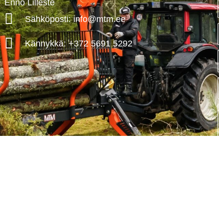
Enno Lilleste
Sähköposti: info@mtm.ee
Kännykkä: +372 5691 5292