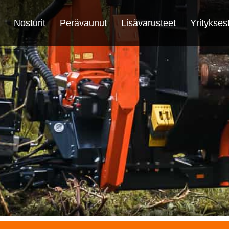
Nosturit
Perävaunut
Lisävarusteet
Yritykses